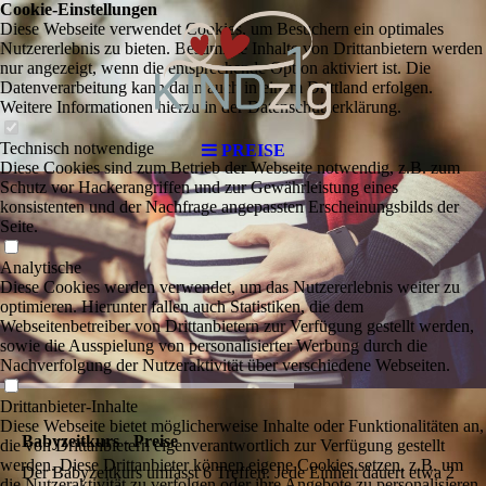
Cookie-Einstellungen
Diese Webseite verwendet Cookies, um Besuchern ein optimales
Nutzererlebnis zu bieten. Bestimmte Inhalte von Drittanbietern werden
nur angezeigt, wenn die entsprechende Option aktiviert ist. Die
Datenverarbeitung kann dann auch in einem Drittland erfolgen.
Weitere Informationen hierzu in der Datenschutzerklärung.
Technisch notwendige
PREISE
Diese Cookies sind zum Betrieb der Webseite notwendig, z.B. zum
Schutz vor Hackerangriffen und zur Gewährleistung eines
konsistenten und der Nachfrage angepassten Erscheinungsbilds der
Seite.
Analytische
Diese Cookies werden verwendet, um das Nutzererlebnis weiter zu
optimieren. Hierunter fallen auch Statistiken, die dem
Webseitenbetreiber von Drittanbietern zur Verfügung gestellt werden,
sowie die Ausspielung von personalisierter Werbung durch die
Nachverfolgung der Nutzeraktivität über verschiedene Webseiten.
Drittanbieter-Inhalte
Diese Webseite bietet möglicherweise Inhalte oder Funktionalitäten an,
Babyzeitkurs - Preise
die von Drittanbietern eigenverantwortlich zur Verfügung gestellt
werden. Diese Drittanbieter können eigene Cookies setzen, z.B. um
Der Babyzeitkurs umfasst 6 Treffen. Jede Einheit dauert etwa 2
die Nutzeraktivität zu verfolgen oder ihre Angebote zu personalisieren