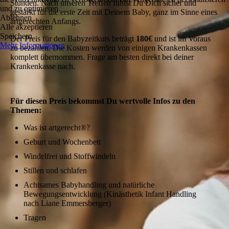
Stunden. Nach unseren Treffen fühlst Du Dich sicher und
und zu optimieren.
gestärkt für die erste Zeit mit Deinem Baby, ganz im Sinne eines
Ablehnen
artgerechten Anfangs.
Alle akzeptieren
Speichern
Der Preis für den Babyzeitkurs beträgt
180€
und ist im Voraus
Mehr Informationen
zu bezahlen. Die Kosten werden von einigen Krankenkassen
komplett übernommen. Frage am besten direkt bei deiner
Krankenkasse nach.
Für diesen Preis bekommst Du wertvolle Infos zu den
Themen:
Was ist artgerecht®?
Geburt und Wochenbett
Windelfrei und Stoffwindeln
Stillen und schlafen
Achtsames Babyhandling und natürliche
Bewegungsentwicklung (Kinästhetik Infant Handling
nach Liane Emmersberger)
Tragen